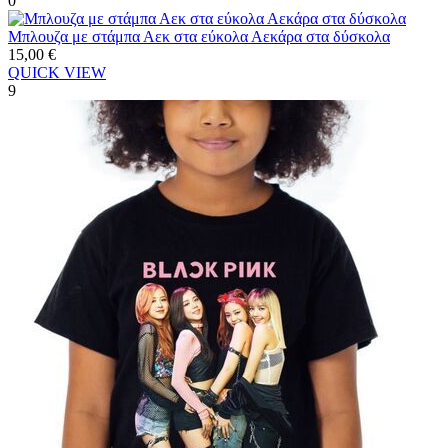
0
Μπλουζα με στάμπα Αεκ στα εύκολα Αεκάρα στα δύσκολα
15,00
€
QUICK VIEW
9