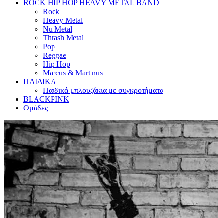
ROCK HIP HOP HEAVY METAL BAND
Rock
Heavy Metal
Nu Metal
Thrash Metal
Pop
Reggae
Hip Hop
Marcus & Martinus
ΠΑΙΔΙΚΑ
Παιδικά μπλουζάκια με συγκροτήματα
BLACKPINK
Ομάδες