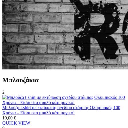
Μπλουζάκια
2
Μπλούζα t-shirt με εκτύπωση σχεδίου στάμπας Ολυμπιακός 100
Χρόνια – Είσαι στο μυαλό κάτι μαγικό!
19,00
€
QUICK VIEW