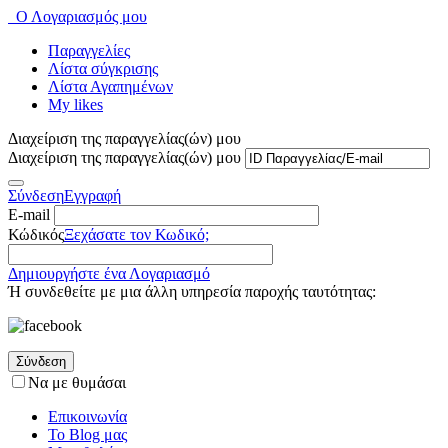
Ο Λογαριασμός μου
Παραγγελίες
Λίστα σύγκρισης
Λίστα Αγαπημένων
My likes
Διαχείριση της παραγγελίας(ών) μου
Διαχείριση της παραγγελίας(ών) μου
Σύνδεση
Εγγραφή
E-mail
Κώδικός
Ξεχάσατε τον Κωδικό;
Δημιουργήστε ένα Λογαριασμό
Ή συνδεθείτε με μια άλλη υπηρεσία παροχής ταυτότητας:
Σύνδεση
Να με θυμάσαι
Επικοινωνία
Το Blog μας